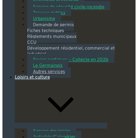
Évaluation et taxation
Service de sécurité civile-incendie
Travaux publics
Urbanisme
Demande de permis
Fiches techniques
Règlements municipaux
CCU
Développement résidentiel, commercial et
industriel
Fosses septiques – Collecte en 2026
Le Germainois
Autres services
Loisirs et culture
Service des loisirs
Activités/Calendrier