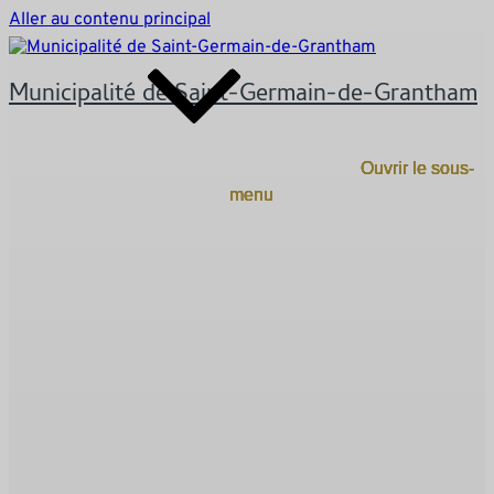
Aller au contenu principal
Municipalité de Saint-Germain-de-Grantham
Ouvrir le sous-
Ouvrir le sous-
Ouvrir le sous-
Ouvrir le sous-
Ouvrir le sous-
menu
menu
menu
menu
menu