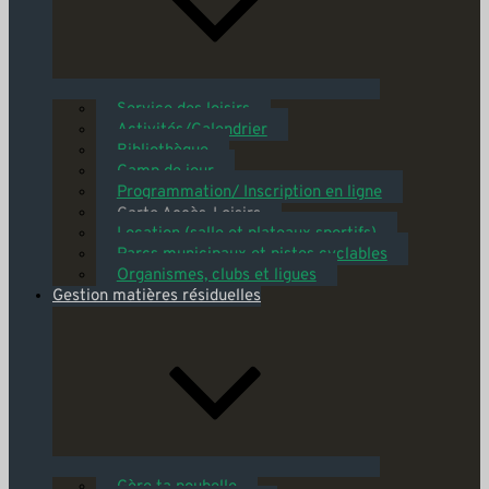
Service des loisirs
Activités/Calendrier
Bibliothèque
Camp de jour
Programmation/ Inscription en ligne
Carte Accès-Loisirs
Location (salle et plateaux sportifs)
Parcs municipaux et pistes cyclables
Organismes, clubs et ligues
Gestion matières résiduelles
Gère ta poubelle