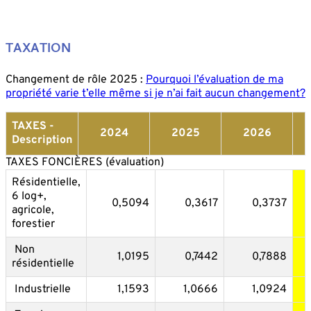
TAXATION
Changement de rôle 2025 :
Pourquoi l’évaluation de ma
propriété varie t’elle même si je n’ai fait aucun changement?
TAXES -
2024
2025
2026
Description
TAXES FONCIÈRES (évaluation)
Résidentielle,
6 log+,
0,5094
0,3617
0,3737
agricole,
forestier
Non
1,0195
0,7442
0,7888
résidentielle
Industrielle
1,1593
1,0666
1,0924