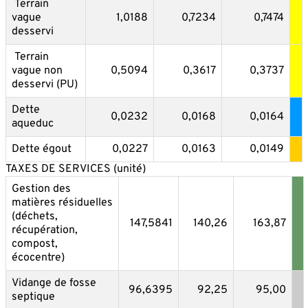
Terrain
vague
1,0188
0,7234
0,7474
desservi
Terrain
vague non
0,5094
0,3617
0,3737
desservi (PU)
Dette
0,0232
0,0168
0,0164
aqueduc
Dette égout
0,0227
0,0163
0,0149
TAXES DE SERVICES (unité)
Gestion des
matières résiduelles
(déchets,
147,5841
140,26
163,87
récupération,
compost,
écocentre)
Vidange de fosse
96,6395
92,25
95,00
septique