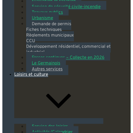
Évaluation et taxation
Service de sécurité civile-incendie
Travaux publics
Urbanisme
Demande de permis
Fiches techniques
Règlements municipaux
CCU
Développement résidentiel, commercial et
industriel
Fosses septiques – Collecte en 2026
Le Germainois
Autres services
Loisirs et culture
Service des loisirs
Activités/Calendrier