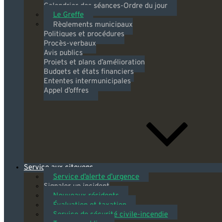
Calendrier des séances-Ordre du jour
Le Greffe
Règlements municipaux
Politiques et procédures
Procès-verbaux
Avis publics
Projets et plans d’amélioration
Budgets et états financiers
Ententes intermunicipales
Appel d’offres
Service aux citoyens
Service d’alerte d’urgence
Signaler un incident
Nouveaux résidents
Évaluation et taxation
Service de sécurité civile-incendie