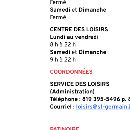
Fermé
Samedi
et
Dimanche
Fermé
CENTRE DES LOISIRS
Lundi
au vendredi
8 h à 22 h
Samedi
et
Dimanche
9 h à 22 h
COORDONNÉES
SERVICE DES LOISIRS
(Administration)
Téléphone : 819 395-5496 p. 
Courriel :
loisirs@st-germain.
PATINOIRE