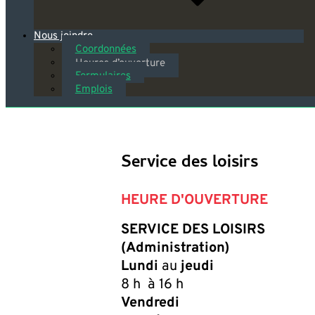
Nous joindre
Coordonnées
Heures d’ouverture
Formulaires
Emplois
Service des loisirs
HEURE D'OUVERTURE
SERVICE DES LOISIRS
(Administration)
Lundi
au
jeudi
8 h à 16 h
Vendredi