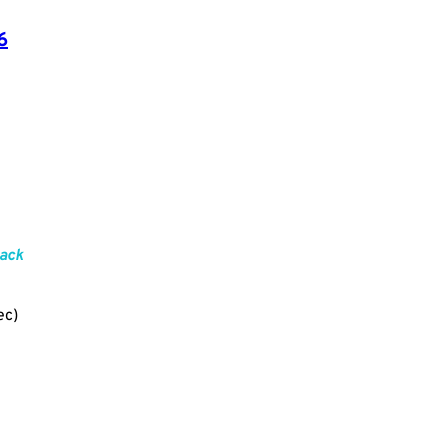
6
ack
ec)