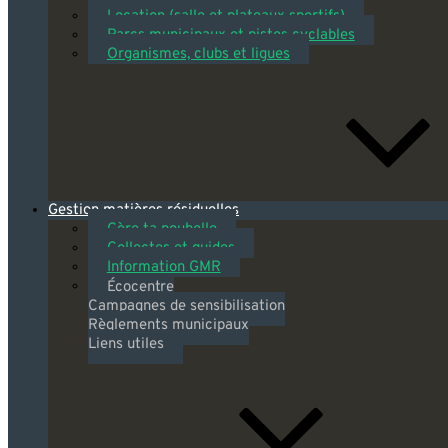
Location (salle et plateaux sportifs)
Parcs municipaux et pistes cyclables
Organismes, clubs et ligues
Gestion matières résiduelles
Gère ta poubelle
Collectes et guides
Information GMR
Écocentre
Campagnes de sensibilisation
Règlements municipaux
Liens utiles