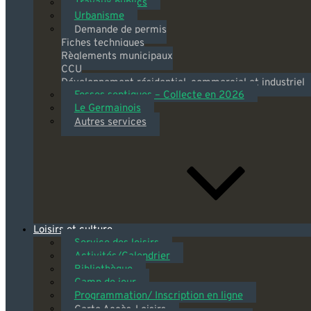
Travaux publics
Urbanisme
Demande de permis
Fiches techniques
Règlements municipaux
CCU
Développement résidentiel, commercial et industriel
Fosses septiques – Collecte en 2026
Le Germainois
Autres services
Loisirs et culture
Service des loisirs
Activités/Calendrier
Bibliothèque
Camp de jour
Programmation/ Inscription en ligne
Carte Accès-Loisirs