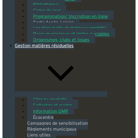
Bibliothèque
Camp de jour
Programmation/ Inscription en ligne
Carte Accès-Loisirs
Location (salle et plateaux sportifs)
Parcs municipaux et pistes cyclables
Organismes, clubs et ligues
Gestion matières résiduelles
Gère ta poubelle
Collectes et guides
Information GMR
Écocentre
Campagnes de sensibilisation
Règlements municipaux
Liens utiles