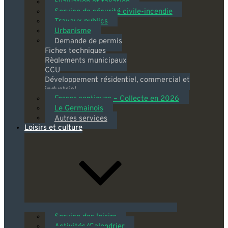
Évaluation et taxation
Service de sécurité civile-incendie
Travaux publics
Urbanisme
Demande de permis
Fiches techniques
Règlements municipaux
CCU
Développement résidentiel, commercial et
industriel
Fosses septiques – Collecte en 2026
Le Germainois
Autres services
Loisirs et culture
Service des loisirs
Activités/Calendrier