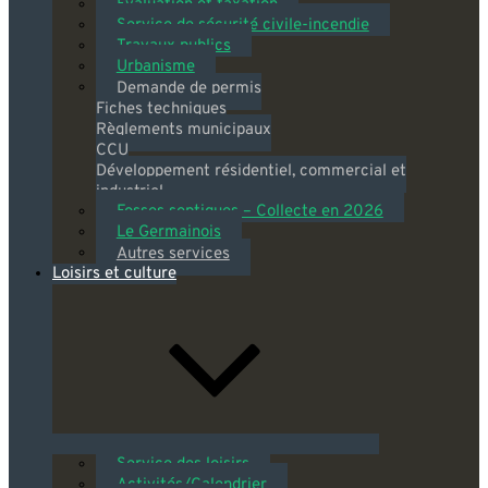
Évaluation et taxation
Service de sécurité civile-incendie
Travaux publics
Urbanisme
Demande de permis
Fiches techniques
Règlements municipaux
CCU
Développement résidentiel, commercial et
industriel
Fosses septiques – Collecte en 2026
Le Germainois
Autres services
Loisirs et culture
Service des loisirs
Activités/Calendrier