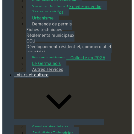
Évaluation et taxation
Service de sécurité civile-incendie
Travaux publics
Urbanisme
Demande de permis
Fiches techniques
Règlements municipaux
CCU
Développement résidentiel, commercial et
industriel
Fosses septiques – Collecte en 2026
Le Germainois
Autres services
Loisirs et culture
Service des loisirs
Activités/Calendrier