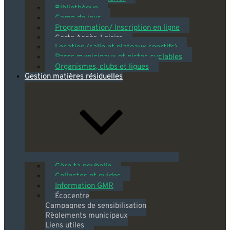
Bibliothèque
Camp de jour
Programmation/ Inscription en ligne
Carte Accès-Loisirs
Location (salle et plateaux sportifs)
Parcs municipaux et pistes cyclables
Organismes, clubs et ligues
Gestion matières résiduelles
Gère ta poubelle
Collectes et guides
Information GMR
Écocentre
Campagnes de sensibilisation
Règlements municipaux
Liens utiles