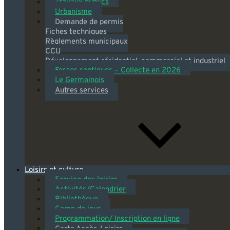
Travaux publics
Urbanisme
Demande de permis
Fiches techniques
Règlements municipaux
CCU
Développement résidentiel, commercial et industriel
Fosses septiques – Collecte en 2026
Le Germainois
Autres services
Loisirs et culture
Service des loisirs
Activités/Calendrier
Bibliothèque
Camp de jour
Programmation/ Inscription en ligne
Carte Accès-Loisirs