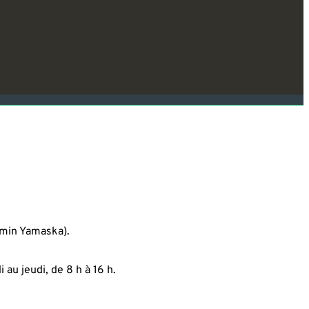
emin Yamaska).
 au jeudi, de 8 h à 16 h.