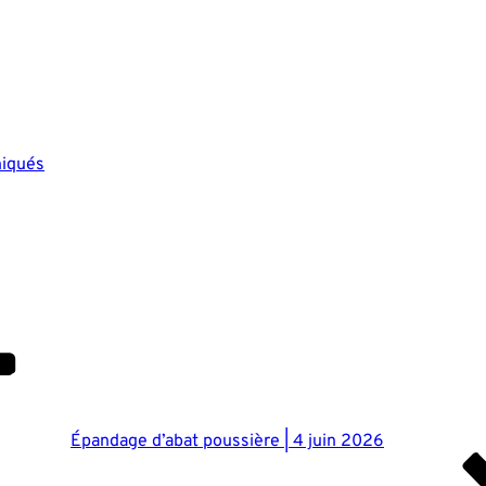
iqués
Épandage d’abat poussière | 4 juin 2026