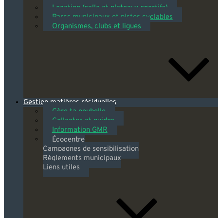
Location (salle et plateaux sportifs)
Parcs municipaux et pistes cyclables
Organismes, clubs et ligues
Gestion matières résiduelles
Gère ta poubelle
Collectes et guides
Information GMR
Écocentre
Campagnes de sensibilisation
Règlements municipaux
Liens utiles