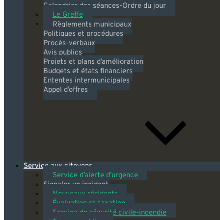
Calendrier des séances-Ordre du jour
Le Greffe
Règlements municipaux
Politiques et procédures
Procès-verbaux
Avis publics
Projets et plans d’amélioration
Budgets et états financiers
Ententes intermunicipales
Appel d’offres
Service aux citoyens
Service d’alerte d’urgence
Signaler un incident
Nouveaux résidents
Évaluation et taxation
Service de sécurité civile-incendie