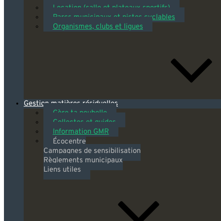
Location (salle et plateaux sportifs)
Parcs municipaux et pistes cyclables
Organismes, clubs et ligues
Gestion matières résiduelles
Gère ta poubelle
Collectes et guides
Information GMR
Écocentre
Campagnes de sensibilisation
Règlements municipaux
Liens utiles