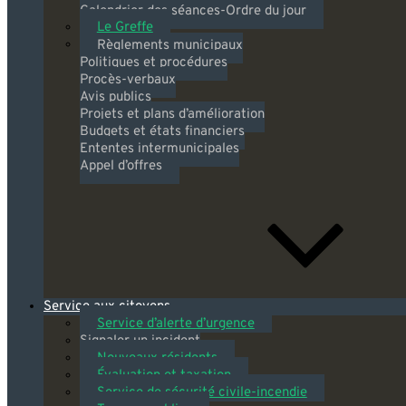
Calendrier des séances-Ordre du jour
Le Greffe
Règlements municipaux
Politiques et procédures
Procès-verbaux
Avis publics
Projets et plans d’amélioration
Budgets et états financiers
Ententes intermunicipales
Appel d’offres
Service aux citoyens
Service d’alerte d’urgence
Signaler un incident
Nouveaux résidents
Évaluation et taxation
Service de sécurité civile-incendie