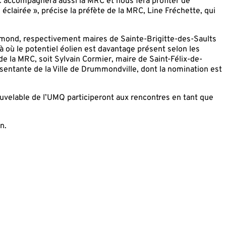
c accompagnera aussi la MRC et nous fera profiter de
éclairée », précise la préfète de la MRC, Line Fréchette, qui
Émond, respectivement maires de Sainte-Brigitte-des-Saults
à où le potentiel éolien est davantage présent selon les
e la MRC, soit Sylvain Cormier, maire de Saint-Félix-de-
entante de la Ville de Drummondville, dont la nomination est
nouvelable de l’UMQ participeront aux rencontres en tant que
n.