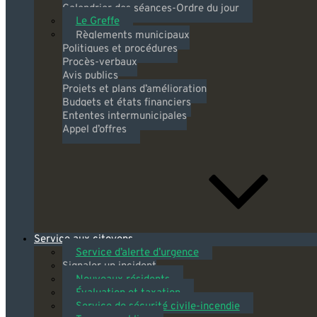
Calendrier des séances-Ordre du jour
Le Greffe
Règlements municipaux
Politiques et procédures
Procès-verbaux
Avis publics
Projets et plans d’amélioration
Budgets et états financiers
Ententes intermunicipales
Appel d’offres
Service aux citoyens
Service d’alerte d’urgence
Signaler un incident
Nouveaux résidents
Évaluation et taxation
Service de sécurité civile-incendie