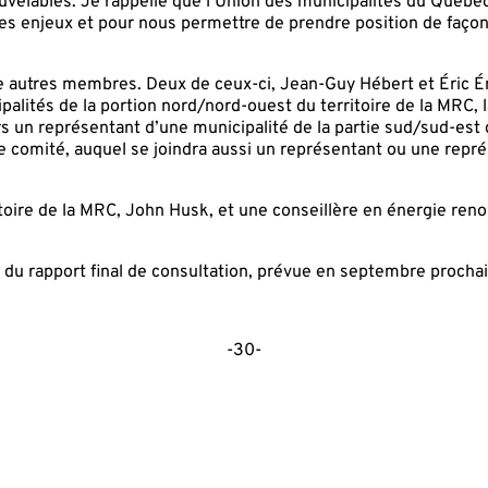
uvelables. Je rappelle que l’Union des municipalités du Québe
les enjeux et pour nous permettre de prendre position de façon 
e autres membres. Deux de ceux-ci, Jean-Guy Hébert et Éric 
alités de la portion nord/nord-ouest du territoire de la MRC, l
s un représentant d’une municipalité de la partie sud/sud-est d
 comité, auquel se joindra aussi un représentant ou une représ
ritoire de la MRC, John Husk, et une conseillère en énergie re
e du rapport final de consultation, prévue en septembre prochai
-30-