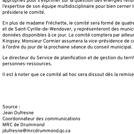
appropriés pour s’exprimer sur la question des énergies reno
l’expertise de son équipe multidisciplinaire pour bien cerner 
présidera le comité.
En plus de madame Fréchette, le comité sera formé de quatr
et de Saint-Cyrille-de-Wendover, y représenteront des municip
données disponibles à ce jour. Le comité comptera par ailleur
Kingsey. Monsieur Cormier assumera la vice-présidence de ce
à l’ordre du jour de la prochaine séance du conseil municipal.
Le directeur du Service de planification et de gestion du ter
personnes-ressources.
Il est à noter que ce comité ad hoc sera dissout dès la remis
Source :
Jean Dufresne
Coordonnateur des communications
MRC de Drummond
jdufresne@mrcdrummond.qc.ca