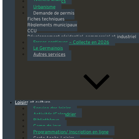
Travaux publics
Urbanisme
Demande de permis
Fiches techniques
Règlements municipaux
CCU
Développement résidentiel, commercial et industriel
Fosses septiques – Collecte en 2026
Le Germainois
Autres services
Loisirs et culture
Service des loisirs
Activités/Calendrier
Bibliothèque
Camp de jour
Programmation/ Inscription en ligne
Carte Accès-Loisirs