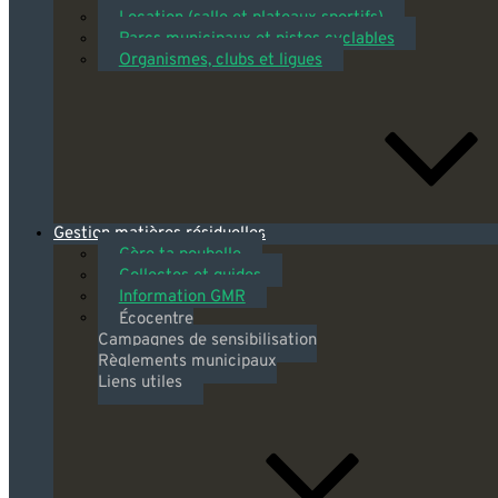
Location (salle et plateaux sportifs)
Parcs municipaux et pistes cyclables
Organismes, clubs et ligues
Gestion matières résiduelles
Gère ta poubelle
Collectes et guides
Information GMR
Écocentre
Campagnes de sensibilisation
Règlements municipaux
Liens utiles