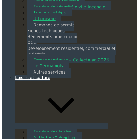
Évaluation et taxation
Service de sécurité civile-incendie
Travaux publics
Urbanisme
Demande de permis
Fiches techniques
Règlements municipaux
CCU
Développement résidentiel, commercial et
industriel
Fosses septiques – Collecte en 2026
Le Germainois
Autres services
Loisirs et culture
Service des loisirs
Activités/Calendrier